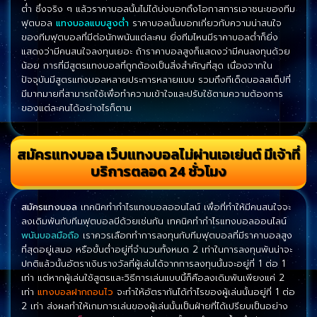
ต่ำ ซึ่งจริง ๆ แล้วราคาบอลนั้นไม่ได้บ่งบอกถึงโอกาสการเอาชนะของทีม
ฟุตบอล
แทงบอลแบบสูงต่ำ
ราคาบอลนั้นบอกเกี่ยวกับความน่าสนใจ
ของทีมฟุตบอลที่มีต่อนักพนันแต่ละคน ยิ่งทีมไหนมีราคาบอลต่ำก็ยิ่ง
แสดงว่ามีคนสนใจลงทุนเยอะ ถ้าราคาบอลสูงก็แสดงว่ามีคนลงทุนด้วย
น้อย การที่มีสูตรแทงบอลที่ถูกต้องเป็นสิ่งสำคัญที่สุด เนื่องจากใน
ปัจจุบันมีสูตรแทงบอลหลายประการหลายแบบ รวมถึงทีเด็ดบอลสเต็ปที่
มีมากมายที่สามารถใช้เพื่อทำความเข้าใจและปรับใช้ตามความต้องการ
ของแต่ละคนได้อย่างไรก็ตาม
สมัครแทงบอล เว็บแทงบอลไม่ผ่านเอเย่นต์ มีเจ้าที่
บริการตลอด 24 ชั่วโมง
สมัครแทงบอล
เทคนิคทำกำไรแทงบอลออนไลน์ เพื่อที่ทำให้มีคนสนใจจะ
ลงเดิมพันกับทีมฟุตบอลบีด้วยเช่นกัน เทคนิคทำกำไรแทงบอลออนไลน์
พนันบอลมือถือ
เราควรเลือกทำการลงทุนกับทีมฟุตบอลที่มีราคาบอลสูง
ที่สุดอยู่เสมอ หรือขั้นต่ำอยู่ที่จำนวนทั้งหมด 2 เท่าในการลงทุนพันน่าจะ
ปกติแล้วนั้นอัตราเงินรางวัลที่ผู้เล่นได้จากการลงทุนนั้นจะอยู่ที่ 1 ต่อ 1
เท่า แต่หากผู้เล่นใช้สูตรและวิธีการเล่นแบบนี้ก็คือลงเดิมพันเพียงแค่ 2
เท่า
แทงบอลฝากถอนไว
จะทำให้อัตรากันได้กำไรของผู้เล่นนั้นอยู่ที่ 1 ต่อ
2 เท่า ส่งผลทำให้เกมการเล่นของผู้เล่นนั้นเป็นฝ่ายที่ได้เปรียบเป็นอย่าง