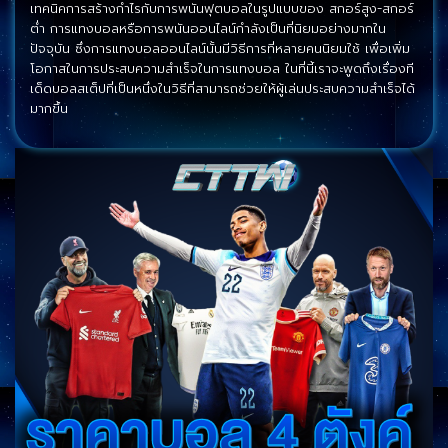
เทคนิคการสร้างกำไรกับการพนันฟุตบอลในรูปแบบของ สกอร์สูง-สกอร์
ต่ำ การแทงบอลหรือการพนันออนไลน์กำลังเป็นที่นิยมอย่างมากใน
ปัจจุบัน ซึ่งการแทงบอลออนไลน์นั้นมีวิธีการที่หลายคนนิยมใช้ เพื่อเพิ่ม
โอกาสในการประสบความสำเร็จในการแทงบอล ในที่นี้เราจะพูดถึงเรื่องที
เด็ดบอลสเต็ปที่เป็นหนึ่งในวิธีที่สามารถช่วยให้ผู้เล่นประสบความสำเร็จได้
มากขึ้น