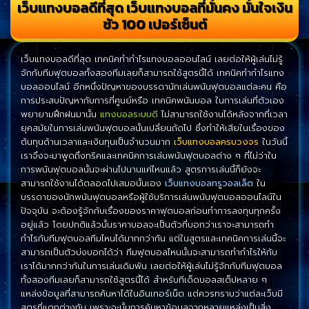
เว็บแทงบอลดีที่สุด เว็บแทงบอลที่มั่นคง มั่นใจเงิน
ชัว 100 เปอร์เซ็นต์
เว็บแทงบอลดีที่สุด เทคนิคทำกำไรแทงบอลออนไลน์ เลยต่อให้ผู้เล่นไม่รู้
จักกับทีมฟุตบอลทั้งสองทีมเลยก็สามารถใช้สูตรนี้ได้ เทคนิคทำกำไรแทง
บอลออนไลน์ อีกหนึ่งปัญหาของบรรดานักเล่นพนันฟุตบอลแต่ละคน คือ
การประสบปัญหากับการที่ศูนย์หรือ เทคนิคพนันบอล ในการเล่นที่ตัวเอง
พยายามฝึกฝนมานั้น
แทงบอลระบบดี
ไม่สามารถใช้งานได้หลังจากที่เวลา
ยุคสมัยในการเล่นพนันฟุตบอลนั้นเปลี่ยนถัดไป ซึ่งทำให้เสียในเรื่องของ
ต้นทุนด้านเวลาและเงินทุนเป็นจำนวนมาก
เว็บแทงบอลครบวงจร
ในวันนี้
เราจึงจะมาพูดถึงทริคและเทคนิคการเล่นพนันฟุตบอลต่าง ๆ ที่ไม่ว่าใน
การพนันฟุตบอลนั้นจะผ่านไปนานแค่ไหนแล้ว สูตรการเล่นนี้ก็ยังจะ
สามารถใช้งานได้ตลอดไปเสมอนั้นเอง
เว็บแทงบอลทรูวอลเล็ต
ใน
บรรดาของนักพนันฟุตบอลหรือผู้ใช้บริการเล่นพนันฟุตบอลออนไลน์ใน
ปัจจุบัน จะต้องรู้จักกับเรื่องของราคาฟุตบอลก่อนทำการลงทุนทุกครั้ง
อยู่แล้ว โดยปกติแล้วนั้นราคาบอลจะเป็นตัวที่บอกว่าเราจะสามารถทำ
กำไรกับทีมฟุตบอลทีมไหนได้มากกว่ากัน แต่ในสูตรและเทคนิคการเล่นนี้จะ
สามารถเป็นตัวบ่งบอกได้ว่า ทีมฟุตบอลไหนนั้นจะสามารถทำกำไรให้กับ
เราได้มากกว่ากันในการเล่นเดิมพัน เลยต่อให้ผู้เล่นไม่รู้จักกับทีมฟุตบอล
ทั้งสองทีมเลยก็สามารถใช้สูตรนี้ได้ สำหรับทีเด็ดบอลสเต็ปหลาย ๆ
แหล่งข้อมูลที่สามารถค้นหาได้ในอินเทอร์เน็ต แต่ควรทราบว่าแต่ละเว็บมี
สูตรที่แตกต่างกัน เพราะฉะนั้นการค้นหาข้อมูลจากหลายแหล่งเป็นสิ่ง