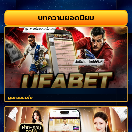
บทความยอดนิยม
guroocafe