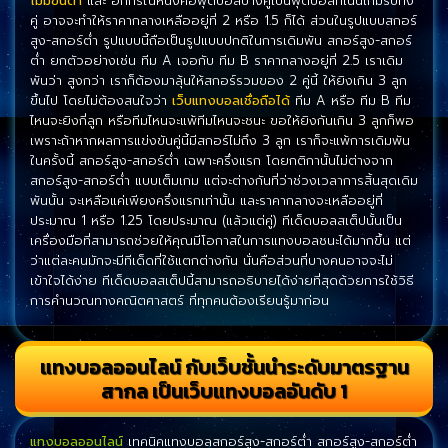
ไม่มีขั้นต่ำ
และ อีกกรณีหนึ่งคือฟุตบอลบางคู่เป็นฟุตบอลที่เน้นเกมรับทั้ง
คู่ อาจจะทำให้ราคากลางเหลืออยู่ที่ 2 หรือ 1.5 ก็ได้ ส่วนในรูปแบบสกอร์
สูง-สกอร์ต่ำ รูปแบบนี้ถือเป็นรูปแบบปกติในการเดิมพัน สกอร์สูง-สกอร์
ต่ำ ยกตัวอย่างเช่น ทีม A เจอกับ ทีม B ราคากลางอยู่ที่ 2.5 เราเดิม
พันว่า สูงกว่า เราก็ต้องมาลุ้นให้สกอร์รวมของ 2 คู่นี้ ให้ยิงเกิน 3 ลูก
ขึ้นไป โดยไม่ต้องสนใจว่า
เว็บแทงบอลเชื่อถือได้
ทีม A หรือ ทีม B ทีม
ไหนจะยิงกี่ลูก หรือทีมไหนจะแพ้ทีมไหนจะชนะ ขอให้ยิงกันเกิน 3 ลูกก็พอ
เพราะถ้าหากผลการแข่งขันคู่นี้มีสกอร์ไม่ถึง 3 ลูก เราก็จะแพ้การเดิมพัน
ในครั้งนี้ สกอร์สูง-สกอร์ต่ำ เฉพาะครึ่งแรก โดยกติกานั้นไม่ต่างจาก
สกอร์สูง-สกอร์ต่ำ แบบเต็มเกม แต่จะต่างกันที่ว่าช่วงเวลาการสิ้นสุดเดิม
พันนั้น จะเหลือแค่เพียงครึ่งแรกเท่านั้น และราคากลางจะเหลืออยู่ที่
ประมาณ 1 หรือ 1.25 โดยประมาณ (แล้วแต่คู่) ทีเด็ดบอลสเต็ปนั้นเป็น
เครื่องมือที่สามารถช่วยให้คุณมีโอกาสในการแทงบอลชนะได้มากขึ้น แต่
ว่าแต่ละคนมักจะมีทีเด็ดที่ใช้แตกต่างกัน นั่นคือส่วนที่บางคนอาจจะไม่
เข้าใจได้ง่าย ทีเด็ดบอลสเต็ปนี้สามารถอธิบายได้ง่ายที่สุดด้วยการใช้วิธี
การคำนวณทางคณิตศาสตร์ ที่ทุกคนต้องเรียนรู้มาก่อน
แทงบอลออนไลน์ กับเว็บชั้นนำระดับมาตรฐาน
สากล เป็นเว็บแทงบอลอันดับ 1
แทงบอลออนไลน์
เทคนิคแทงบอลสกอร์สูง-สกอร์ต่ำ สกอร์สูง-สกอร์ต่ำ