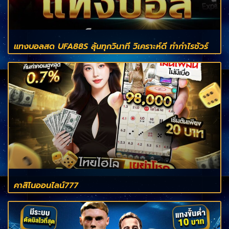
แทงบอลสด UFA88S ลุ้นทุกวินาที วิเคราะห์ดี ทำกำไรชัวร์
คาสิโนออนไลน์777