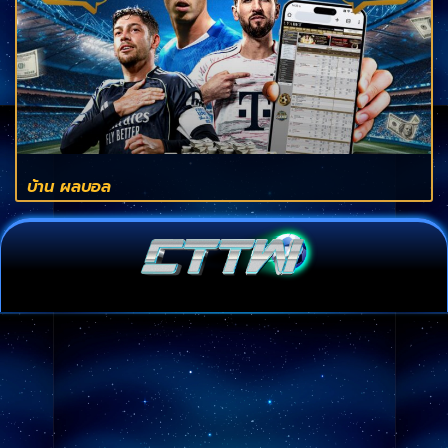
บ้าน ผลบอล