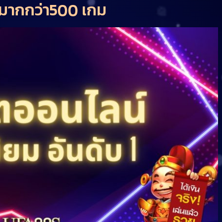
มากกว่า500 เกม