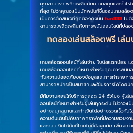
คุณสามารถเพลิดเพลินกับความสนุกและกำไรไป
ที่สุด ไม่ว่าคุณจะเป็นนักพนันที่ชื่นชอบเกมสล
เป็นการตัดสินใจที่ถูกต้องดังนั้น
fun888
ไม่ต้
สามารถเพลิดเพลินกับการพนันออนไลน์ที่ปลอด
ทดลองเล่นสล็อตฟรี เล่น
เกมสล็อตออนไลน์ที่เล่นง่าย โบนัสแตกบ่อย แต
เกมสล็อตออนไลน์ที่เหมาะสำหรับคุณการพนันออน
กับความปลอดภัยของข้อมูลและการทำรายการทา
สามารถสมัครเป็นสมาชิกและใช้บริการได้โดยมีคว
มีทีมงานคอยให้บริการตลอด 24 ชั่วโมง ผู้เ
ออนไลน์ที่เหมาะสำหรับผู้เล่นทุกระดับ ไม่ว่าจะเ
อย่างสนุกสนานและทำเงินได้อย่างรวดเร็วทันใจ
ความตื่นเต้นไปกับภาพกราฟิกที่มีความสวยง
และถอนเงินได้ทันทีโดยไม่มีข้อผูกมัด เพียงเ