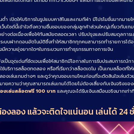
่วมเล่นเกมได้ทันที มีเกมมากกว่าเว็บอื่นๆ และมีการแจกโบนัสที่หนักมา
ขั้นต่ำ เปิดให้บริการในรูปแบบคาสิโนและเกมกีฬา มีโปรโมชั่นมากมายให้ล
็บไซต์นี้เข้าใจถึงความชื่นชอบของกลุ่มลูกค้าส่วนใหญ่เกี่ยวกับเ
ย่างต่อเนื่องเพื่อให้ทันสมัยตลอดเวลา ปรับปรุงและปรับสมดุลการเล่
อระบบฝากถอนอัตโนมัติซึ่งทำให้สมาชิกทุกคนสามารถทำรายการได้
ต้องมีความยุ่งยากใดๆในกระบวนการทำธุรกรรมทางการเงิน
ังเป็นจุดเด่นที่ชัดเจนเพื่อให้สมาชิกมีโอกาสในการรับประสบการณ์การเ
ามาใช้บริการสล็อตทดลอง หรือที่เรียกว่าสล็อตเดโม เป็นเกมสล็อตที่ให้
ดลองเล่นเกมต่างๆ และดูว่าคุณชอบเกมไหนก่อนที่จะตัดสินใจเล่นด้วย
หมายความว่าคุณสามารถเล่นเกมได้โดยไม่ต้องเสี่ยงกับเงินจริงขอ
องเล่นสล็อตฟรี 100 บาท
และคุณจะได้รับเงินเสมือนจริงมากเท่าท
้องลอง แล้วจะติดใจแน่นอน เล่นได้ 24 ชั