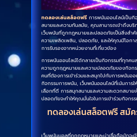
ทดลองเล่นสล็อตฟรี
การพนันออนไลน์เป็นกิจ
สบายและความทันสมัย, คุณสามารถเข้าถึงบริกา
เว็บพนันที่ถูกกฎหมายและปลอดภัยเป็นสิ่งสำคั
ความเพลิดเพลิน, ปลอดภัย, และให้คุณมีโอกาสท
การรับรองจากหน่วยงานที่เกี่ยวข้อง
การพนันออนไลน์ได้กลายเป็นกิจกรรมที่ทุกคนสา
ความถูกกฎหมายและความปลอดภัยของกิจกรรมนี
คนที่ต้องการเข้าร่วมและสนุกไปกับการพนันออน
กิจกรรมการพนัน, เว็บพนันออนไลน์ที่เน้นการใ
เลือกที่ดี การสนุกสนานและความสะดวกสบายเป็น
ปลอดภัยจะทำให้คุณมั่นใจในการเข้าร่วมกิจกร
ทดลองเล่นสล็อตฟรี สมัคร
เว็บพนันบอลที่ถูกกฎหมายและน่าเชื่อถือมักจะมี