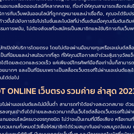
รเสนอเกมสล็อตออนไลน์ที่หลากหลาย, ที่จะทำให้คุณสามารถเลือกเล่น
ิการกับเว็บพนันออนไลน์ที่ถูกกฎหมายและน่าเชื่อถือ, คุณจะได้รับ
ึ้นไปยังการรับโปรโมชั่นและโบนัสที่น่าตื่นเต้นเมื่อคุณเริ่มต้นเดิ
รมการพนัน, ไม่ต้องลังเลที่จะสมัครเป็นสมาชิกและใช้บริการกับเว็บ
ิษัทเปิดให้บริการโดยตรง โดยไม่ต้องผ่านมือนายทุนหรือเอเย่นต์สล็อ
ี่เป็นที่นิยมและน่าสนใจมากที่สุด ที่ให้คุณมีโอกาสเข้าร่วมลุ้นรางวัล
้โดยสะดวกและรวดเร็ว แค่เพียงมีโทรศัพท์มือถือเท่านั้นก็สามารถเ
อยมากๆ และเป็นที่นิยมเพราะเป็นสล็อตเว็บตรงที่ไม่ผ่านเอเย่นต์และไม่
นได้ต่อไป
T ONLINE เว็บตรง รวมค่าย ล่าสุด 202
ดยไม่ผ่านเอเย่นต์และไม่มีขั้นต่ำ สามารถทำได้อย่างสะดวกสบาย ด้ว
การลงทุนเข้าถึงได้ง่ายและสะดวกมากขึ้นเว็บไซต์สล็อตเว็บตรงที่ไม่ผ่า
รเกมออนไลน์ครบวงจรทุกชนิด ไม่ว่าจะเป็นเกมที่มีชื่อเสียง หรือเกมที่เ
้รวบรวมเกมทั้งหมดไว้เพื่อให้สมาชิกได้ร่วมสนุกกันอย่างสมบูรณ์แบบ