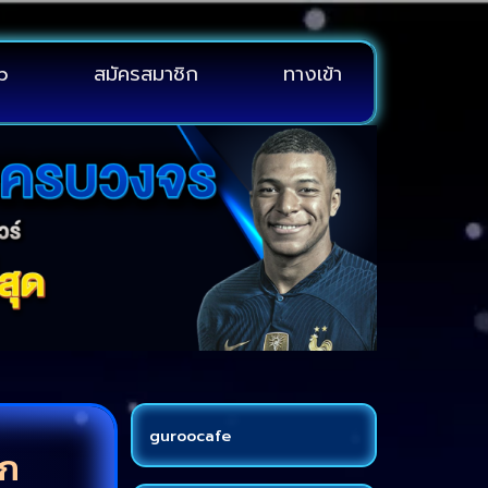
p
สมัครสมาชิก
ทางเข้า
guroocafe
อก