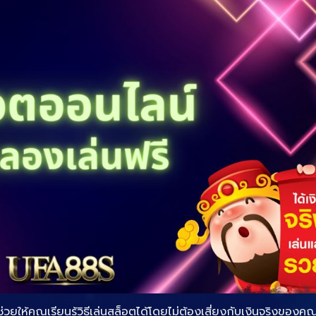
ห้คุณเรียนรู้วิธีเล่นสล็อตได้โดยไม่ต้องเสี่ยงกับเงินจริงของคุณ