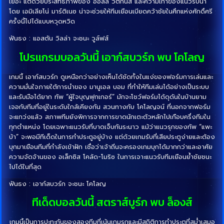
เยอะ แต่ด้วยประสิทธิภาพของ ออลลี่ วัตกิ้นส์ และความเก๋าของแนวรับนำ
โดย เอมิเลียโน่ มาร์ติเนซ น่าจะช่วยให้ทีมเยือนเบียดคว้าชัยในศึกแห่งศักดิ์ศรี
ครั้งนี้ไปได้แบบหวุดหวิด
ฟันธง : แอสตัน วิลล่า จะชนะ วูล์ฟส์
โปรแกรมบอลวันนี้ เอาก์สบวร์ก พบ โคโลญ
เกมนี้ เอาก์สบวร์ก ดูเหนือกว่าอย่างเห็นได้ชัดทั้งในแง่ของฟอร์มการเล่นและ
ความมั่นใจภายใต้การนำของ มานูเอล บอม ที่ทำให้ทีมเล่นได้อย่างเป็นระบบ
และรับมือได้ยาก ทัพ “ผู้ใจบุญฟุกเกอร์” มักจะโชว์ฟอร์มได้ดุดันในบ้านยาม
เจอกับทีมที่อยู่ในระดับใกล้เคียงกัน สวนทางกับ โคโลญจน์ ที่นอกจากฟอร์ม
จะแกว่งแล้ว สภาพทีมยังพิการจากการขาดนักเตะตัวหลักไปเกือบครึ่งทีมใน
ทุกตำแหน่ง โดยเฉพาะแนวรับที่บาดเจ็บกันระนาว แม้ว่าแนวรุกของทัพ “แพะ
บ้า” จะพอมีทีเด็ดในการทำประตูอยู่บ้าง แต่ด้วยเกมรับที่เสียประตูง่ายและต้อง
บุกมาเยือนทีมที่กำลังเข้าฝัก เชื่อว่าเจ้าถิ่นจะครองเกมบุกได้มากกว่าและอาศัย
ความจัดจ้านของ อเล็กซิส โคล้ด-โมริซ ในการเจาะแนวรับทีมเยือนย้ำชัยชนะ
ไปได้ในที่สุด
ฟันธง : เอาก์สบวร์ก จะชนะ โคโลญ
ทีเด็ดบอลวันนี้ สตราส์บูร์ก พบ ล็องส์
เกมนี้เป็นการปะทะกันของสองทีมที่เน้นเกมรุกและมีสถิติการทำประตูที่สม่ำเสมอ