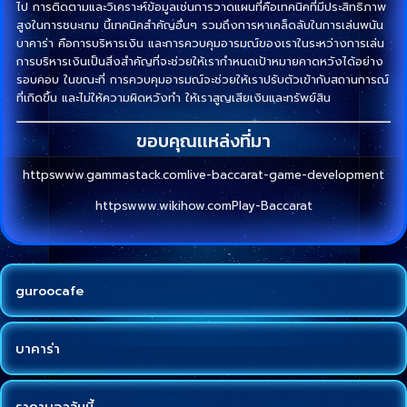
ไป การติดตามและวิเคราะห์ข้อมูลเช่นการวาดแผนที่คือเทคนิคที่มีประสิทธิภาพ
สูงในการชนะเกม นี้เทคนิคสำคัญอื่นๆ รวมถึงการหาเคล็ดลับในการเล่นพนัน
บาคาร่า คือการบริหารเงิน และการควบคุมอารมณ์ของเราในระหว่างการเล่น
การบริหารเงินเป็นสิ่งสำคัญที่จะช่วยให้เรากำหนดเป้าหมายคาดหวังได้อย่าง
รอบคอบ ในขณะที่ การควบคุมอารมณ์จะช่วยให้เราปรับตัวเข้ากับสถานการณ์
ที่เกิดขึ้น และไม่ให้ความผิดหวังทำ ให้เราสูญเสียเงินและทรัพย์สิน
ขอบคุณเเหล่งที่มา
httpswww.gammastack.comlive-baccarat-game-development
httpswww.wikihow.comPlay-Baccarat
guroocafe
บาคาร่า