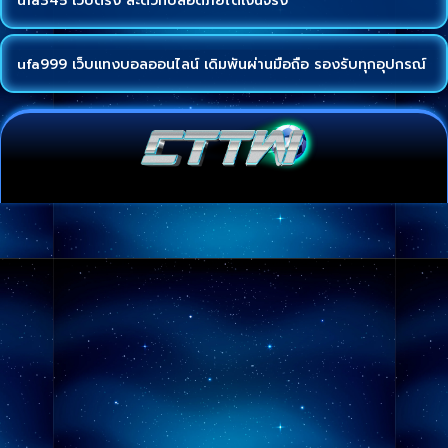
ufa345 เว็บตรง สะดวกปลอดภัยได้เงินจริง
ufa999 เว็บแทงบอลออนไลน์ เดิมพันผ่านมือถือ รองรับทุกอุปกรณ์