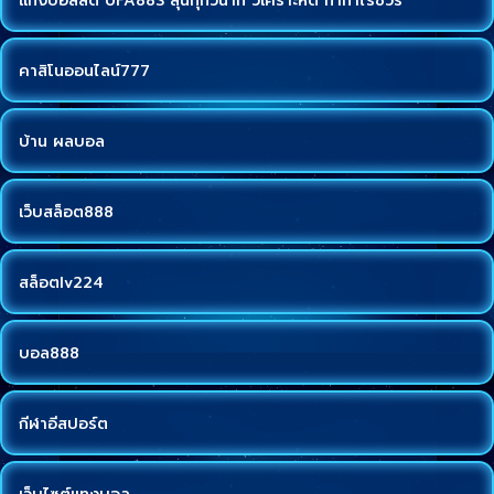
แทงบอลสด UFA88S ลุ้นทุกวินาที วิเคราะห์ดี ทำกำไรชัวร์
คาสิโนออนไลน์777
บ้าน ผลบอล
เว็บสล็อต888
สล็อตlv224
บอล888
กีฬาอีสปอร์ต