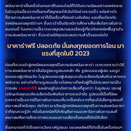
พนันบาคาร่าเป็นหนึ่งในเกมคาสิโนออนไลน์ที่ได้รับความนิยมอย่างแพร่หลาย
ในปัจจุบันเนื่องจากเป็นเกมที่สนุกและได้เงินได้อย่างรวดเร็ว แต่อย่างไร
ก็ตามการเล่นพนันบาคาร่าก็เป็นเรื่องที่ค่อนข้างซับซ้อน และเชื่อมโยงกับ
เทคนิคและกลยุทธ์ต่างๆ ซึ่งเราจำเป็นต้องมีการศึกษาเพื่อเพิ่มโอกาสในการ
ชนะเกมนี้ ในบทความนี้เราจะมาสนุกสนานและเรียนรู้เกี่ยวกับเทคนิคพื้นฐานใน
การเล่นพนันบาคาร่า ซึ่งจะช่วยให้คุณประสบความสำเร็จรอบต่อไป
บาคาร่าฟรี ปลอดภัย มั่นคงทุกยอดการโอน มา
แรงที่สุดในปี 2023
ก่อนที่เราจะเข้าสู่เทคนิคและกลยุทธ์ในการเล่นพนันบาคาร่า เราควรทราบว่าวิธี
การเล่นพนันบาคาร่านั้นมีอยู่สองรูปแบบหลัก คือ รูปแบบของผู้เล่น และรูป
แบบของผู้เจริญเงิน ในรูปแบบของผู้เล่นคุณจะต้องเลือกเดิมพันกับราคาของ
พนักงาน อย่างไรก็ตามรูปแบบนี้อาจไม่เหมาะสำหรับผู้ที่ไม่มีประสบการณ์ใน
การเล่น
บาคาร่า99
และมักอยู่ในระดับการเสี่ยงที่สูงกว่า ในรูปแบบ ของผู้
เจริญเงินคุณจะต้องเลือกเดิมพันกับราคาของเจ้ามือ รูปแบบนี้เป็นที่นิยม
มากกว่าเนื่องจากมีโอกาสในการชนะที่มากขึ้นหลังจากที่คุณได้เลือกรูปแบบที่
เหมาะสมสำหรับคุณ ต่อไปเรามาเรียนรู้เทคนิคและกลยุทธ์ในการเล่นพนันบาคา
ร่าที่คุณควรรู้จัก หนึ่งในเทคนิคที่สำคัญคือการมองหาโอกาสในการเล่นที่
เหมาะสมคือการศึกษาภาพรวมของทางเลือกทั้งหมดที่เปิดให้เลือก
ซึ่งสามารถทำได้โดยการวิเคราะห์รูปแบบ ของผลลัพธ์ที่เกิดขึ้นในครั้งก่อนๆ