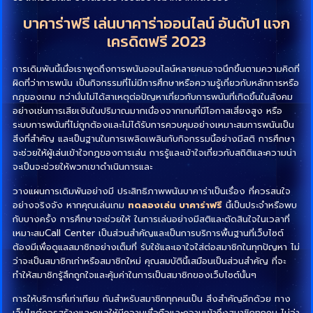
บาคาร่าฟรี เล่นบาคาร่าออนไลน์ อันดับ1 แจก
เครดิตฟรี 2023
การเดิมพันนี้เมื่อเราพูดถึงการพนันออนไลน์หลายคนอาจนึกขึ้นตามความคิดที่
ผิดที่ว่าการพนัน เป็นกิจกรรมที่ไม่มีการศึกษาหรือความรู้เกี่ยวกับหลักการหรือ
กฎของเกม ทว่านั่นไม่ได้สาเหตุต่อปัญหาเกี่ยวกับการพนันที่เกิดขึ้นในสังคม
อย่างเช่นการเสียเงินในปริมาณมากเนื่องจากเกมที่มีโอกาสเสี่ยงสูง หรือ
ระบบการพนันที่ไม่ถูกต้องและไม่ได้รับการควบคุมอย่างเหมาะสมการพนันเป็น
สิ่งที่สำคัญ และเป็นฐานในการเพลิดเพลินกับกิจกรรมนี้อย่างมีสติ การศึกษา
จะช่วยให้ผู้เล่นเข้าใจกฎของการเล่น การรู้และเข้าใจเกี่ยวกับสถิติและความน่า
จะเป็นจะช่วยให้พวกเขาดำเนินการและ
วางแผนการเดิมพันอย่างมี ประสิทธิภาพพนันบาคาร่าเป็นเรื่อง ที่ควรสนใจ
อย่างจริงจัง หากคุณเล่นเกม
ทดลองเล่น บาคาร่าฟรี
นี้เป็นประจำหรือพบ
กับบางครั้ง การศึกษาจะช่วยให้ ในการเล่นอย่างมีสติและตัดสินใจในเวลาที่
เหมาะสมCall Center เป็นส่วนสำคัญและเป็นการบริการพื้นฐานที่เว็บไซต์
ต้องมีเพื่อดูแลสมาชิกอย่างเต็มที่ รับใช้และเอาใจใส่ต่อสมาชิกในทุกปัญหา ไม่
ว่าจะเป็นสมาชิกเก่าหรือสมาชิกใหม่ คุณสมบัตินี้เสมือนเป็นส่วนสำคัญ ที่จะ
ทำให้สมาชิกรู้สึกถูกใจและคุ้มค่าในการเป็นสมาชิกของเว็บไซต์นั้นๆ
การให้บริการที่เท่าเทียม กันสำหรับสมาชิกทุกคนเป็น สิ่งสำคัญอีกด้วย ทาง
เว็บไซต์ควรสร้างและดูแลให้มีความเชื่อถือและความเข้าถึงสมาชิกทุกคน ไม่ว่า