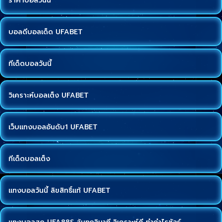
ราคาบอลวันนี้
บอลดีบอลเด็ด UFABET
ทีเด็ดบอลวันนี้
วิเคราะห์บอลเต็ง UFABET
เว็บแทงบอลอันดับ1 UFABET
ทีเด็ดบอลเต็ง
แทงบอลวันนี้ ลิขสิทธิ์แท้ UFABET