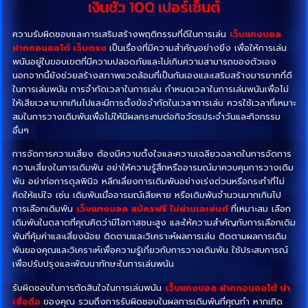
เงินชัว 100 เปอร์เซ็นต์
ความรับผิดชอบและการเสริมสร้างพฤติกรรมที่ดีในการเล่น
เว็บแทงบอล
ฝากถอนออโต้
เว็บตรง
เป็นเรื่องที่มีความสำคัญอย่างยิ่ง เพื่อให้การเล่น
พนันอยู่ในขอบเขตที่มีความปลอดภัยและไม่เกินความสามารถของตัวเอง
นอกจากนี้ยังช่วยสร้างสภาพแวดล้อมที่เป็นกันเองและเสริมสร้างมารยาทที่ดี
ในการเล่นพนัน การจำกัดเวลาในการเล่น กำหนดเวลาในการเล่นพนันเพื่อไม่
ให้เสียเวลามากเกินไปและมีการตั้งข้อจำกัดในเวลาการเล่น ควรใช้เวลาที่เหมาะ
สมในการวางเดิมพันเพื่อไม่ให้มีผลกระทบต่อกิจวัตรประจำวันและกิจกรรม
อื่นๆ
การจัดการความเสี่ยง ต้องมีความตั้งใจและความเฉลียวฉลาดในการจัดการ
ความเสี่ยงในการเดิมพัน อย่าให้ความรู้สึกหรืออารมณ์มาควบคุมการวางเดิม
พัน อย่าก่อการดุลพินิจ หลีกเลี่ยงการเดิมพันอย่างเร่งด่วนหรือกระทำที่ไม่
คิดให้แน่ใจ เช่น เดิมพันเมื่ออารมณ์เสียหาย หรือเดิมพันจำนวนมากเกินไป
การเลือกเดิมพัน
เว็บแทงบอล สมัครฟรี ไม่ผ่านเอเย่นต์
ที่เหมาะสม เลือก
เดิมพันในตลาดที่คุณคิดว่ามีโอกาสชนะสูง และให้ความสำคัญกับการเลือกเดิม
พันที่คุ้มค่าและเสี่ยงน้อย ติดตามและวิเคราะห์ผลการเล่น ติดตามผลการเดิม
พันของคุณและวิเคราะห์เพื่อความรู้เกี่ยวกับการวางเดิมพัน ใช้ประสบการณ์
เพื่อปรับปรุงและพัฒนาทักษะในการเล่นพนัน
รับผิดชอบในการตัดสินใจในการเล่นพนัน
เว็บแทงบอล ฝากถอนออโต้
น่า
เชื่อถือ
ของคุณ รวมถึงการรับผิดชอบในผลการเดิมพันที่คุณทำ หากเกิด