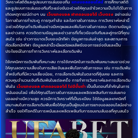
วิเคราะห์สถิติและรูปแบบการเล่นของทีม
แทงบอลออนไลน์
การศึกษาสถิติ
และรูปแบบการเล่นของทีมที่จะแข่งขันจะช่วยให้คุณเข้าใจความเป็นไปได้ในการ
เกิดเหตุการณ์ต่างๆ บน
เว็บแทงบอล ฝากถอนออโต้
เว็บตรง
อย่างเช่น
โอกาสในการทำประตู การกุมกำลัง และโอกาสในการชนะ การวิเคราะห์เหล่านี้
จะช่วยให้คุณทำเดิมพันอย่างมีเหตุผลและเพิ่มโอกาสในการชนะ ติดตามข้อมูล
และข่าวสาร ควรติดตามข้อมูลและข่าวสารที่เกี่ยวข้องกับทีมและคู่กรณีที่คุณ
สนใจ เช่น ข่าวการบาดเจ็บของนักกีฬา ข้อมูลการเล่นล่าสุด และสถานะการ
คัดเลือกนักกีฬา ข้อมูลเหล่านี้จะมีผลต่อผลลัพธ์ของการแข่งขันและเป็น
ประโยชน์ในการทำการวิเคราะห์และเลือกเดิมพัน
ใช้เทคนิคการเดิมพันที่เหมาะสม การใช้เทคนิคในการเดิมพันเหมาะสมอาจช่วย
ให้คุณลดความเสี่ยงในการเสียเงินและเพิ่มโอกาสในการชนะ เช่น การเดิมพัน
สำหรับทีมที่มีความเสี่ยงน้อย, การเลือกเดิมพันในตลาดที่คุ้นเคย และการ
ควบคุมจำนวนเงินที่เดิมพันในแต่ละครั้ง การทำการวิเคราะห์และการเลือกเดิม
พันใน
เว็บแทงบอล ฝากถอนออโต้
ไม่มีขั้นต่ำ
เป็นขั้นตอนที่สำคัญในการ
พนันออนไลน์ เพื่อให้คุณมีโอกาสในการชนะและเพลิดเพลินกับการเล่นแทง
บอลอย่างมีความสุข ควรมีการวิเคราะห์ที่เป็นระเบียบ ใช้ข้อมูลและเทคนิคที่
เหมาะสมในการเลือกเดิมพันเพื่อให้คุณเป็นผู้ชนะในการแทงบอลออนไลน์อย่าง
สำเร็จ ขอให้โชคดีในการพนันและเพลิดเพลินกับการชมเกมส์บอลที่คุณสนใจ