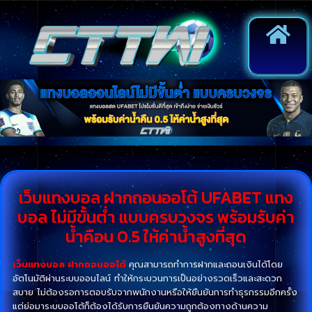
เว็บแทงบอล ฝากถอนออโต้ UFABET แทง
บอล ไม่มีขั้นต่ำ แบบครบวงจร พร้อมรับค่า
น้ำคือน 0.5 ให้ค่าน้ำสูงที่สุด
เว็บแทงบอล ฝากถอนออโต้
คุณสามารถทำการฝากและถอนเงินได้โดย
อัตโนมัติผ่านระบบออนไลน์ ทำให้กระบวนการเป็นอย่างรวดเร็วและสะดวก
สบาย ไม่ต้องรอการตอบรับจากพนักงานหรือให้ยืนยันการทำธุรกรรมอีกครั้ง
แต่ย่อมาระบบออโต้ก็ต้องได้รับการยืนยันความถูกต้องทางด้านความ