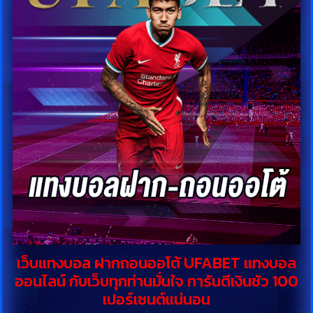
เว็บแทงบอล ฝากถอนออโต้ UFABET แทงบอล
ออนไลน์ กับเว็บทุกท่านมั่นใจ การันตีเงินชัว 100
เปอร์เซนต์แน่นอน