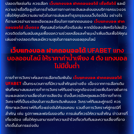
ปลอดภัยเช่นกัน ควรเลือก
เว็บแทงบอล ฝากถอนออโต้ เชื่อถือได้
และมี
ความน่าเชื่อถือสูงในการดำเนินการทางการเงินและส่งมอบบริการครบวงจร
เพื่อให้คุณมีความสบายใจในการเล่นและทำธุรกรรมบนเว็บไซต์นั้น อย่างไร
ก็ตามควรอ่านรายละเอียดและเงื่อนไขการฝากถอนของ
เว็บแทงบอล ฝาก
ถอนออโต้ เว็บตรง
ที่คุณสนใจก่อนที่จะเริ่มเล่น หากมีข้อสงสัยหรือไม่แน่ใจ
ควรติดต่อทีมสนับสนุนเพื่อขอความช่วยเหลือและคำแนะนำเพิ่มเติมเพื่อให้คุณ
เล่นอย่างปลอดภัยและมีความสุขในการแทงบอลออนไลน์
เว็บแทงบอล ฝากถอนออโต้
UFABET แทง
บอลออนไลน์ ให้ราคาค่าน้ำเพียง 4 ตัง แทงบอล
ไม่มีขั้นต่ำ
การทำการวิเคราะห์และการเลือกเดิมพันใน
เว็บแทงบอล ฝากถอนออโต้
UFABET
เป็นกระบวนการที่มีความสำคัญอย่างยิ่ง เนื่องจากการเลือกเดิม
พันที่เหมาะสมและการทำการวิเคราะห์ทีมอย่างถูกต้องจะช่วยเพิ่มโอกาสในการ
ชนะและลดความเสี่ยงในการเสียเงิน ดังนั้นควรมีเหตุผลและวิธีการทำการ
วิเคราะห์ที่เป็นระเบียบในการเลือกเดิมพันบอล วิเคราะห์ทีมและคู่กรณี ควร
ศึกษาและวิเคราะห์ทีมที่จะแข่งขันให้รอบคอบ รวมถึงการวิเคราะห์คู่กรณีที่
สำคัญ เช่น รูปภาพและฟอร์มของทีม การเล่นที่ควรให้ความสำคัญ ข่าวสารที่
เกี่ยวข้อง เพื่อให้คุณสามารถทำความเข้าใจเกี่ยวกับทีมและความเสี่ยงที่อาจ
เกิดขึ้นในการแข่งขัน