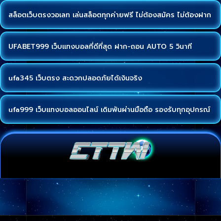
สล็อตเว็บตรงวอเลท เล่นสล็อตทุกค่ายฟรี ไม่ต้องสมัคร ไม่ต้องฝาก
UFABET999 เว็บแทงบอลที่ดีที่สุด ฝาก-ถอน AUTO 5 วินาที
ufa345 เว็บตรง สะดวกปลอดภัยได้เงินจริง
ufa999 เว็บแทงบอลออนไลน์ เดิมพันผ่านมือถือ รองรับทุกอุปกรณ์