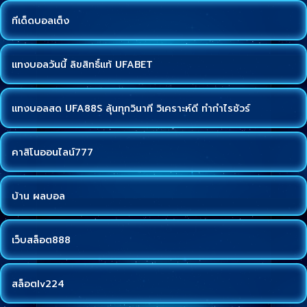
ทีเด็ดบอลเต็ง
แทงบอลวันนี้ ลิขสิทธิ์แท้ UFABET
แทงบอลสด UFA88S ลุ้นทุกวินาที วิเคราะห์ดี ทำกำไรชัวร์
คาสิโนออนไลน์777
บ้าน ผลบอล
เว็บสล็อต888
สล็อตlv224