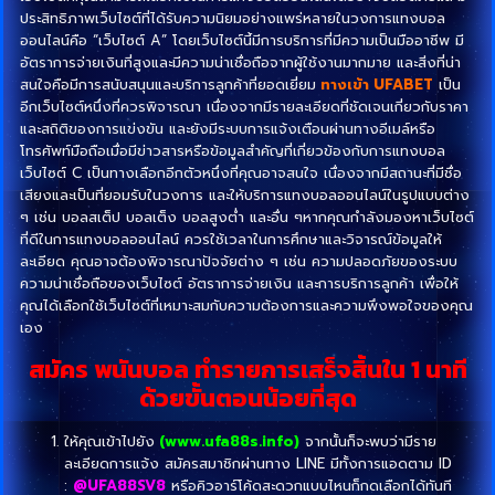
ประสิทธิภาพเว็บไซต์ที่ได้รับความนิยมอย่างแพร่หลายในวงการแทงบอล
ออนไลน์คือ “เว็บไซต์ A” โดยเว็บไซต์นี้มีการบริการที่มีความเป็นมืออาชีพ มี
อัตราการจ่ายเงินที่สูงและมีความน่าเชื่อถือจากผู้ใช้งานมากมาย และสิ่งที่น่า
สนใจคือมีการสนับสนุนและบริการลูกค้าที่ยอดเยี่ยม
ทางเข้า UFABET
เป็น
อีกเว็บไซต์หนึ่งที่ควรพิจารณา เนื่องจากมีรายละเอียดที่ชัดเจนเกี่ยวกับราคา
และสถิติของการแข่งขัน และยังมีระบบการแจ้งเตือนผ่านทางอีเมล์หรือ
โทรศัพท์มือถือเมื่อมีข่าวสารหรือข้อมูลสำคัญที่เกี่ยวข้องกับการแทงบอล
เว็บไซต์ C เป็นทางเลือกอีกตัวหนึ่งที่คุณอาจสนใจ เนื่องจากมีสถานะที่มีชื่อ
เสียงและเป็นที่ยอมรับในวงการ และให้บริการแทงบอลออนไลน์ในรูปแบบต่าง
ๆ เช่น บอลสเต็ป บอลเต็ง บอลสูงต่ำ และอื่น ๆหากคุณกำลังมองหาเว็บไซต์
ที่ดีในการแทงบอลออนไลน์ ควรใช้เวลาในการศึกษาและวิจารณ์ข้อมูลให้
ละเอียด คุณอาจต้องพิจารณาปัจจัยต่าง ๆ เช่น ความปลอดภัยของระบบ
ความน่าเชื่อถือของเว็บไซต์ อัตราการจ่ายเงิน และการบริการลูกค้า เพื่อให้
คุณได้เลือกใช้เว็บไซต์ที่เหมาะสมกับความต้องการและความพึงพอใจของคุณ
เอง
สมัคร พนันบอล ทำรายการเสร็จสิ้นใน 1 นาที
ด้วยขั้นตอนน้อยที่สุด
ให้คุณเข้าไปยัง
(www.ufa88s.info)
จากนั้นก็จะพบว่ามีราย
ละเอียดการแจ้ง สมัครสมาชิกผ่านทาง LINE มีทั้งการแอดตาม ID
:
@UFA88SV8
หรือคิวอาร์โค้ดสะดวกแบบไหนก็กดเลือกได้ทันที