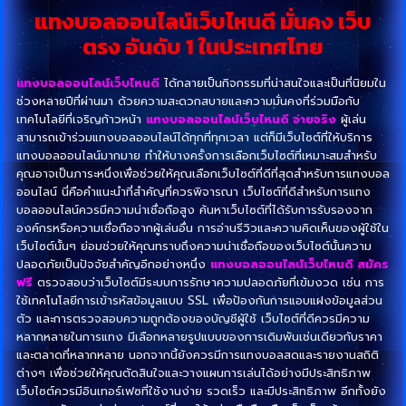
แทงบอลออนไลน์เว็บไหนดี มั่นคง เว็บ
ตรง อันดับ 1 ในประเทศไทย
แทงบอลออนไลน์เว็บไหนดี
ได้กลายเป็นกิจกรรมที่น่าสนใจและเป็นที่นิยมใน
ช่วงหลายปีที่ผ่านมา ด้วยความสะดวกสบายและความมั่นคงที่ร่วมมือกับ
เทคโนโลยีที่เจริญก้าวหน้า
แทงบอลออนไลน์เว็บไหนดี จ่ายจริง
ผู้เล่น
สามารถเข้าร่วมแทงบอลออนไลน์ได้ทุกที่ทุกเวลา แต่ก็มีเว็บไซต์ที่ให้บริการ
แทงบอลออนไลน์มากมาย ทำให้บางครั้งการเลือกเว็บไซต์ที่เหมาะสมสำหรับ
คุณอาจเป็นภาระหนึ่งเพื่อช่วยให้คุณเลือกเว็บไซต์ที่ดีที่สุดสำหรับการแทงบอล
ออนไลน์ นี่คือคำแนะนำที่สำคัญที่ควรพิจารณา เว็บไซต์ที่ดีสำหรับการแทง
บอลออนไลน์ควรมีความน่าเชื่อถือสูง ค้นหาเว็บไซต์ที่ได้รับการรับรองจาก
องค์กรหรือความเชื่อถือจากผู้เล่นอื่น การอ่านรีวิวและความคิดเห็นของผู้ใช้ใน
เว็บไซต์นั้นๆ ย่อมช่วยให้คุณทราบถึงความน่าเชื่อถือของเว็บไซต์นั้นความ
ปลอดภัยเป็นปัจจัยสำคัญอีกอย่างหนึ่ง
แทงบอลออนไลน์เว็บไหนดี สมัคร
ฟรี
ตรวจสอบว่าเว็บไซต์มีระบบการรักษาความปลอดภัยที่เข้มงวด เช่น การ
ใช้เทคโนโลยีการเข้ารหัสข้อมูลแบบ SSL เพื่อป้องกันการแอบแฝงข้อมูลส่วน
ตัว และการตรวจสอบความถูกต้องของบัญชีผู้ใช้ เว็บไซต์ที่ดีควรมีความ
หลากหลายในการแทง มีเลือกหลายรูปแบบของการเดิมพันเช่นเดียวกับราคา
และตลาดที่หลากหลาย นอกจากนี้ยังควรมีการแทงบอลสดและรายงานสถิติ
ต่างๆ เพื่อช่วยให้คุณตัดสินใจและวางแผนการเล่นได้อย่างมีประสิทธิภาพ
เว็บไซต์ควรมีอินเทอร์เฟซที่ใช้งานง่าย รวดเร็ว และมีประสิทธิภาพ อีกทั้งยัง