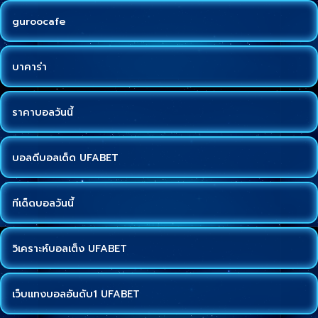
guroocafe
บาคาร่า
ราคาบอลวันนี้
บอลดีบอลเด็ด UFABET
ทีเด็ดบอลวันนี้
วิเคราะห์บอลเต็ง UFABET
เว็บแทงบอลอันดับ1 UFABET