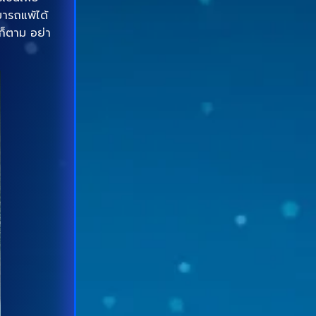
มารถแพ้ได้
ก็ตาม อย่า