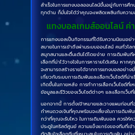
สำเร็จในการแทงบอลออนไลน์ขึ้นอยู่กับการศึ
ทุกด้าน ก็มั่นใจได้ว่าคุณจะเพลิดเพลินกับคว
แทงบอลเกมส์ออนไลน์ ค่าน้ำด
การแทงบอลเป็นกิจกรรมที่ได้รับความนิยมอย่า
สบายในการเข้าถึงผ่านระบบออนไลน์ คนทั่วโล
สนุกสนานและตื่นเต้นได้โดยง่าย การเดิมพันกีฬ
เลือกที่น่าไว้วางใจในการหารายได้เสริม หากค
จะสามารถสร้างรายได้จากการแทงบอลอย่างยั่งย
เกี่ยวกับระบบการเดิมพันและเลือกเว็บไซต์ที่น
เกิดขึ้นในภายหลัง การทำการเลือกเว็บไซต์ที่
ข้อมูลและรีวิวของเว็บไซต์ต่างๆ และเลือกเว็บที
นอกจากนี้ การตั้งเป้าหมายและวางแผนก่อนที่
กำหนดวงเงินที่คุณพร้อมจะเสี่ยงในการเดิมพันแล
กว่าที่คุณจะรับไหว ในการเดิมพันบอล ควรให้
ประตูในคริสต์ศูนย์ ความแข็งแกร่งของทีมที่เข้
ตัดสินใจเลือกทีมที่เหมาะสมในการเดิมพัน อย่