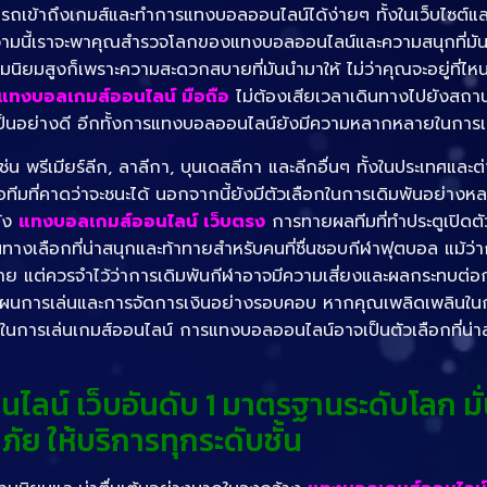
รถเข้าถึงเกมส์และทำการแทงบอลออนไลน์ได้ง่ายๆ ทั้งในเว็บไซต์แล
บทความนี้เราจะพาคุณสำรวจโลกของแทงบอลออนไลน์และความสนุกที่มัน
มนิยมสูงก็เพราะความสะดวกสบายที่มันนำมาให้ ไม่ว่าคุณจะอยู่ที่ไ
แทงบอลเกมส์ออนไลน์ มือถือ
ไม่ต้องเสียเวลาเดินทางไปยังสถา
เป็นอย่างดี อีกทั้งการแทงบอลออนไลน์ยังมีความหลากหลายในการเ
 พรีเมียร์ลีก, ลาลีกา, บุนเดสลีกา และลีกอื่นๆ ทั้งในประเทศและต
ทีมที่คาดว่าจะชนะได้ นอกจากนี้ยังมีตัวเลือกในการเดิมพันอย่าง
ลัง
แทงบอลเกมส์ออนไลน์ เว็บตรง
การทายผลทีมที่ทำประตูเปิดตั
นทางเลือกที่น่าสนุกและท้าทายสำหรับคนที่ชื่นชอบกีฬาฟุตบอล แม้ว
ย แต่ควรจำไว้ว่าการเดิมพันกีฬาอาจมีความเสี่ยงและผลกระทบต่อก
แผนการเล่นและการจัดการเงินอย่างรอบคอบ หากคุณเพลิดเพลินใ
การเล่นเกมส์ออนไลน์ การแทงบอลออนไลน์อาจเป็นตัวเลือกที่น่า
ไลน์ เว็บอันดับ 1 มาตรฐานระดับโลก มั
ัย ให้บริการทุกระดับชั้น