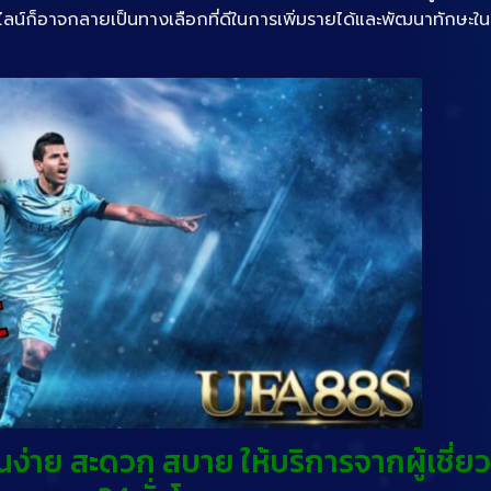
ลน์ก็อาจกลายเป็นทางเลือกที่ดีในการเพิ่มรายได้และพัฒนาทักษะใน
ง่าย สะดวก สบาย ให้บริการจากผู้เชี่