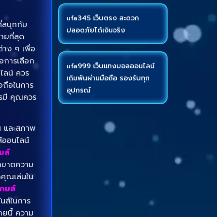
ufa345 เว็บตรง สะดวก
ที่สนุกกับ
ปลอดภัยได้เงินจริง
ยที่สุด
่าง ๆ เพื่อ
ือการเลือก
ufa999 เว็บแทงบอลออนไลน์
นไลน์ ควร
เดิมพันผ่านมือถือ รองรับทุก
่อถือในการ
อุปกรณ์
รมี คุณควร
ัน และสภาพ
์ออนไลน์
มส์
ารถขาดความ
คุณเล่นใน
กมส์
ันส์ในการ
ยนี้ ความ