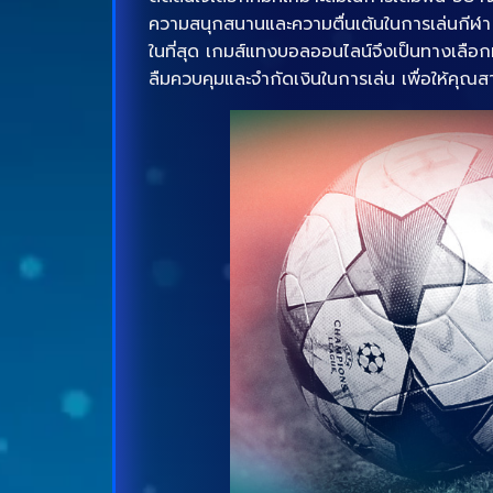
ความสนุกสนานและความตื่นเต้นในการเล่นกีฬา คว
ในที่สุด เกมส์แทงบอลออนไลน์จึงเป็นทางเลือกท
ลืมควบคุมและจำกัดเงินในการเล่น เพื่อให้คุ