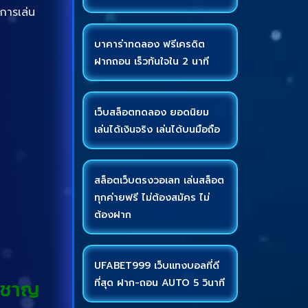
การเล่น
บาคาร่าทดลอง ฟรีเครดิต
ฝากถอน เร็วทันใจใน 2 นาที
เว็บสล็อตทดลอง ยอดนิยม
เล่นได้เงินจริง เล่นได้บนมือถือ
สล็อตเว็บตรงวอเลท เล่นสล็อต
ทุกค่ายฟรี ไม่ต้องสมัคร ไม่
ต้องฝาก
UFABET999 เว็บแทงบอลที่ดี
ยวชาญ
ที่สุด ฝาก-ถอน AUTO 5 วินาที