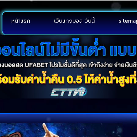
หน้าแรก
เว็บแทงบอล วันนี้
sitema