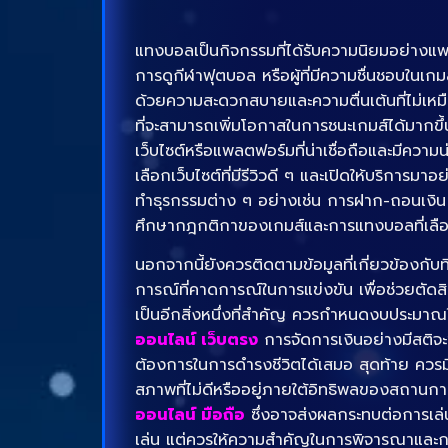
แทงบอลเป็นกิจกรรมที่ได้รับความนิยมอย่างแพ
การดูกีฬาฟุตบอล หรือผู้ที่มีความชื่นชอบในเก
ด้วยความสะดวกสบายและความตื่นเต้นที่ไม่เหมือ
ที่จะสามารถเพิ่มโอกาสในการชนะเกมส์ได้มากข
เว็บไซต์หรือแพลตฟอร์มที่น่าเชื่อถือและมีความ
เลือกเว็บไซต์ที่มีรีวิวดี ๆ และเปิดให้บริการ
ทำธุรกรรมต่าง ๆ อย่างเช่น การฝาก-ถอนเงิน 
ศึกษากฎกติกาของเกมส์และการแทงบอลที่เลือ
นอกจากนี้ยังควรติดตามข้อมูลที่เกี่ยวข้องกั
การณ์ที่คาดการณ์ในการแข่งขัน เพื่อช่วยตัด
เป็นอีกสิ่งหนึ่งที่สำคัญ ควรกำหนดงบประมา
ออนไลน์ เว็บตรง
การจัดการเงินอย่างมีสติจ
ต้องการในการดำรงชีวิตได้เสมอ สุดท้าย คว
สภาพที่ไม่ดีหรืออยู่ภายใต้อิทธิพลของสถานการณ
ออนไลน์ มือถือ
ซึ่งอาจส่งผลกระทบต่อการเล่
เล่น แต่ควรให้ความสำคัญในการพิจารณาและกา