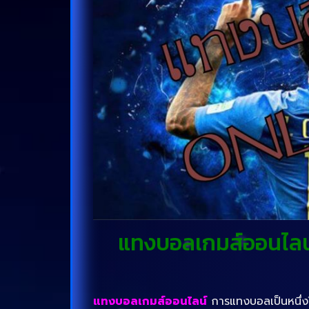
แทงบอลเกมส์ออนไลน์
แทงบอลเกมส์ออนไลน์
การแทงบอลเป็นหนึ่งใ