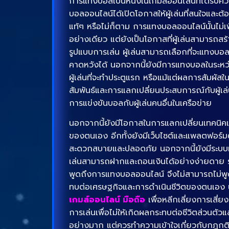
การแทงบอลเป็นหนึ่งในเกมส์ออนไลน์ที่ได้รับค
บอลออนไลน์ได้เปิดโอกาสให้ผู้เล่นที่สนใจและต้
แท้ๆ หรือไม่ก็ตาม การแทงบอลออนไลน์นั้นไม่
อย่างเดียว แต่ยังเป็นโอกาสที่ผู้เล่นสามารถ
รูปแบบการเล่น ผู้เล่นสามารถเลือกที่จะแทงบ
คาดหวังได้ นอกจากนี้ยังมีการแทงบอลในระหว่
ผู้เล่นที่จะทำประตูแรก หรือแม้แต่ผลการสัมผัส
สัมพันธ์และการแลกเปลี่ยนประสบการณ์กับผู้เล่
การแข่งขันบอลกับผู้เล่นคนอื่นในเครือข่าย
นอกจากนี้ยังมีโอกาสในการแลกเปลี่ยนเทคนิคแล
ของตนเอง อีกทั้งยังมีเว็บไซต์และแพลตฟอร์มต
สะดวกสบายและปลอดภัย นอกจากนี้ยังมีระบบท
เล่นสามารถฝากและถอนเงินได้อย่างง่ายดาย รวมถ
พูดถึงการแทงบอลออนไลน์ จึงไม่สามารถไม่พูดถ
ทบต่อเศรษฐกิจและการดำเนินชีวิตของตนเอง
เกมส์ออนไลน์ มือถือ
เพื่อหลีกเลี่ยงการเสี่
การเล่นเพื่อไม่ให้เกิดผลกระทบต่อชีวิตส่วนตัว
อย่างมาก แต่ควรทำความเข้าใจเกี่ยวกับกฎกติ