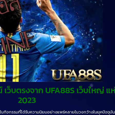
 เว็บตรงจาก UFA88S เว็บใหญ่ แห่
2023
นกิจกรรมที่ได้รับความนิยมอย่างแพร่หลายในวงกว้างในยุคปัจจุบั