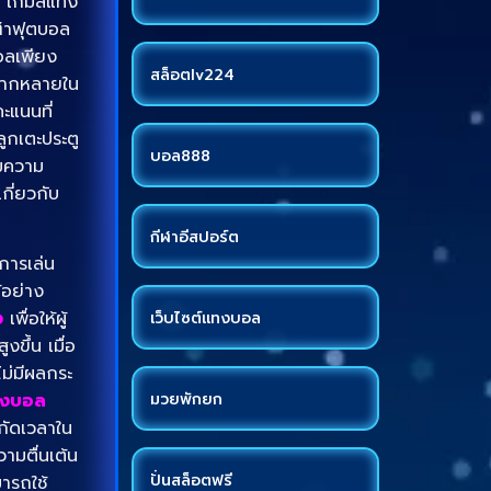
เกมส์แทง
กีฬาฟุตบอล
อลเพียง
สล็อตlv224
หลากหลายใน
ะแนนที่
ูกเตะประตู
บอล888
ิมความ
กี่ยวกับ
กีฬาอีสปอร์ต
การเล่น
้อย่าง
ง
เพื่อให้ผู้
เว็บไซต์แทงบอล
ขึ้น เมื่อ
ไม่มีผลกระ
มวยพักยก
งบอล
กัดเวลาใน
ามตื่นเต้น
ปั่นสล็อตฟรี
ารถใช้