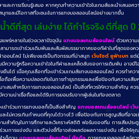
กษาและการเรียนรู้เสมอ หากคุณทำความเข้าใจในเกมส์และนำเสนอคว
ามสนุกและมีโอกาสที่จะชนะในการแทงบอลออนไลน์อย่างมากขึ้น
ีที่สุด เล่นง่าย ได้กำไรจริง ดีที่สุด ป
งแพร่หลายในช่วงเวลาปัจจุบัน
แทงบอลเกมส์ออนไลน์
ด้วยความ
กสามารถเข้าร่วมเดิมพันและสัมผัสบรรยากาศของกีฬาในที่สุดของค
าออนไลน์ ไม่เพียงแต่เป็นกิจกรรมที่น่าสนุก
เว็บไซต์ ยูฟ่าเบท
แต่ย
ุณมีความรู้หรือความเข้าใจในกีฬาและเคล็ดลับของการเดิมพัน อาจมีโ
ืนได้ เมื่อคุณเลือกที่จะเข้าร่วมเกมส์แทงบอลออนไลน์ ควรทำความ
่าเชื่อถือเพื่อความปลอดภัยในการทำธุรกรรมและเพื่อป้องกันความเสีย
เหมาะสมสำหรับการแทงบอลออนไลน์ เป็นสิ่งที่ควรให้ความสำคัญ ควร
่มีความน่าเชื่อถือและได้รับการยอมรับจากผู้เล่นในท้องตลาด
จะเข้าร่วมการแทงบอลก็เป็นสิ่งสำคัญ
แทงบอลเกมส์ออนไลน์ เว็
ะไม่ควรเกินกำหนดที่คุณได้วางไว้ เพื่อป้องกันการสูญเสียที่อาจเกิ
ความสำคัญในการศึกษาและวิเคราะห์สถิติ ฟอร์มของทีม การเสียประ
าร่วมการแข่งขัน และตัวบ่งชี้ที่อาจส่งผลต่อผลการแข่งขัน เพื่อให้
างไรก็ตาม
แทงบอลเกมส์ออนไลน์ มือถือ
การแทงบอลออนไลน์ควรเป