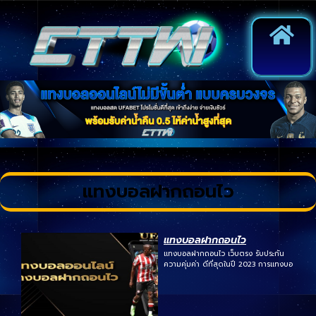
แทงบอลฝากถอนไว
แทงบอลฝากถอนไว
แทงบอลฝากถอนไว เว็บตรง รับประกัน
ความคุ่มค่า ดีที่สุดในปี 2023 การแทงบอ